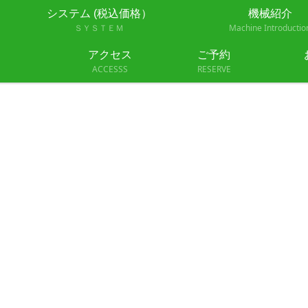
システム (税込価格）
機械紹介
ＳＹＳＴＥＭ
Machine Introductio
25f2c-2
アクセス
ご予約
ACCESSS
RESERVE