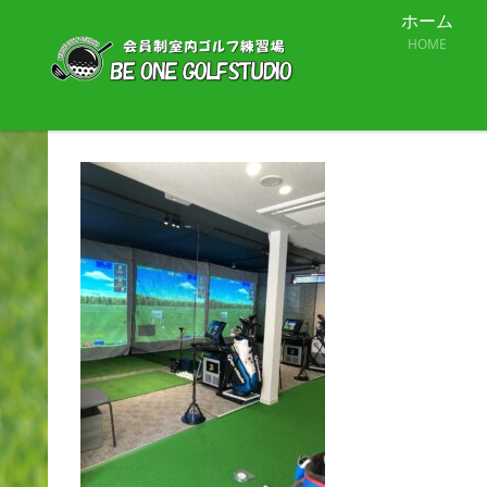
ホーム
HOME
98211d7a674b5214fb9cd2136ba