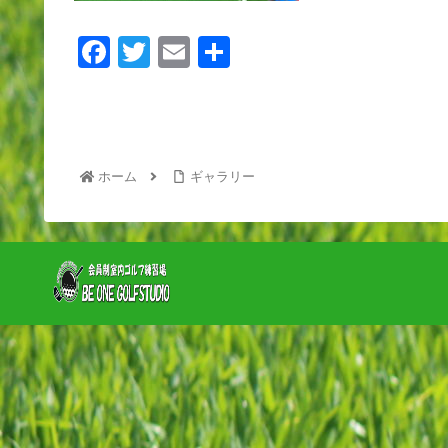
F
T
E
共
a
wi
m
有
c
tt
ail
e
er
b
ホーム
ギャラリー
o
o
k