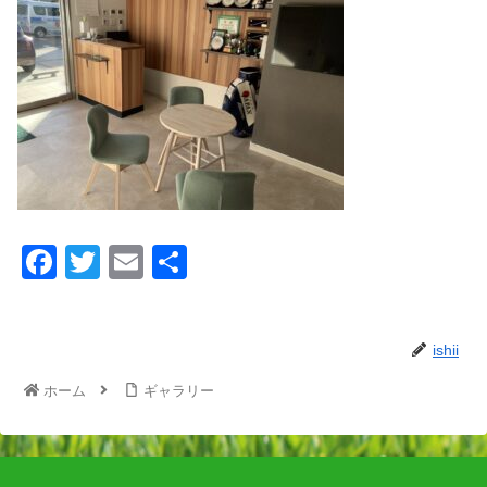
F
T
E
共
a
wi
m
有
c
tt
ail
ishii
e
er
b
ホーム
ギャラリー
o
o