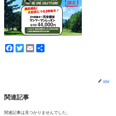
F
T
E
共
a
wi
m
有
c
tt
ail
e
er
b
ishii
o
o
関連記事
k
関連記事は見つかりませんでした。