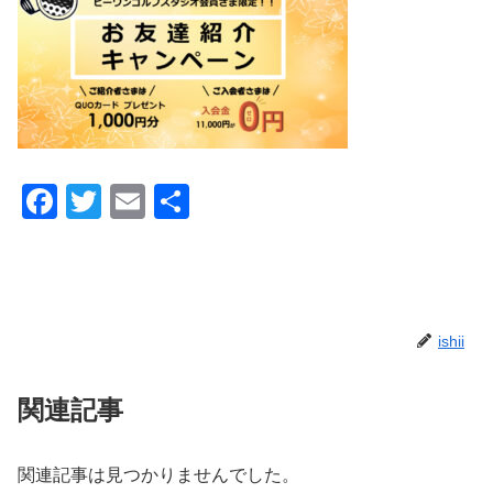
F
T
E
共
a
wi
m
有
c
tt
ail
e
er
b
ishii
o
o
関連記事
k
関連記事は見つかりませんでした。