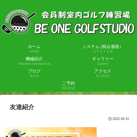
ホーム
システム (税込価格）
HOME
ＳＹＳＴＥＭ
機械紹介
ギャラリー
Machine Introduction
Gallery
ブログ
アクセス
BLOG
ACCESSS
ご予約
RESERVE
友達紹介
2022.08.31