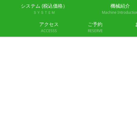
システム (税込価格）
機械紹介
ＳＹＳＴＥＭ
Machine Introductio
アクセス
ご予約
ACCESSS
RESERVE