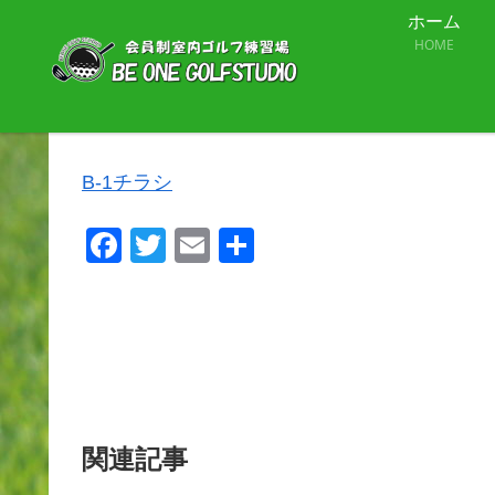
ホーム
HOME
B-1チラシ
B-1チラシ
F
T
E
共
a
wi
m
有
c
tt
ail
e
er
b
o
o
関連記事
k