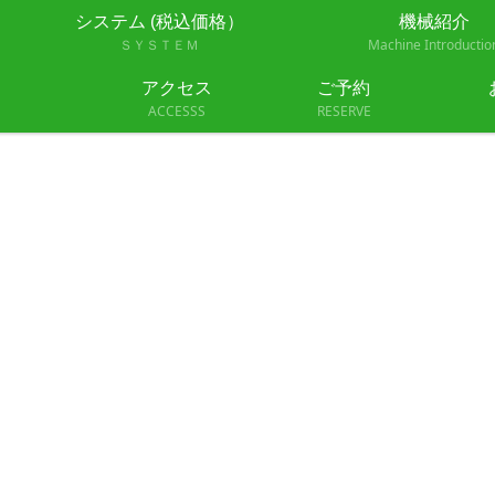
システム (税込価格）
機械紹介
ＳＹＳＴＥＭ
Machine Introductio
アクセス
ご予約
ACCESSS
RESERVE