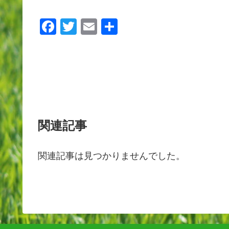
F
T
E
共
a
wi
m
有
c
tt
ail
e
er
b
o
o
関連記事
k
関連記事は見つかりませんでした。