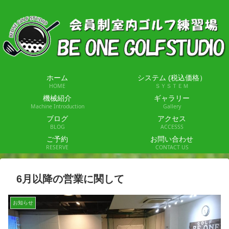
ホーム
システム (税込価格）
HOME
ＳＹＳＴＥＭ
機械紹介
ギャラリー
Machine Introduction
Gallery
ブログ
アクセス
BLOG
ACCESSS
ご予約
お問い合わせ
RESERVE
CONTACT US
6月以降の営業に関して
お知らせ