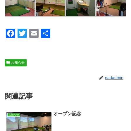
F
T
E
共
a
wi
m
有
c
tt
ail
e
er
お知らせ
b
o
nadadmin
o
関連記事
k
オープン記念
お知らせ