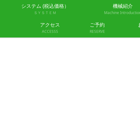
システム (税込価格）
機械紹介
ＳＹＳＴＥＭ
Machine Introductio
40134-1
アクセス
ご予約
ACCESSS
RESERVE