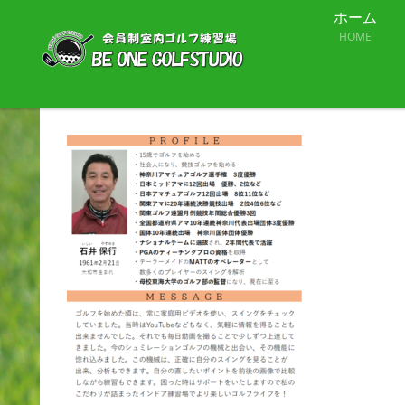
ホーム
HOME
37948edf826af81173fb3ab2b63