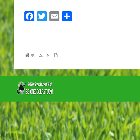
F
T
E
共
a
wi
m
有
c
tt
ail
e
er
b
ホーム
o
o
k