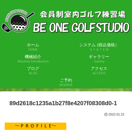
ホーム
システム (税込価格）
HOME
ＳＹＳＴＥＭ
機械紹介
ギャラリー
Machine Introduction
Gallery
ブログ
アクセス
BLOG
ACCESSS
ご予約
RESERVE
89d2618c1235a1b27f8e4207f08308d0-1
2022.01.22