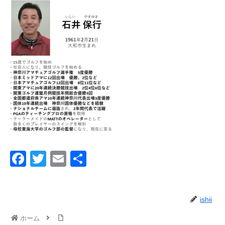
F
T
E
共
a
wi
m
有
c
tt
ail
ishii
e
er
b
ホーム