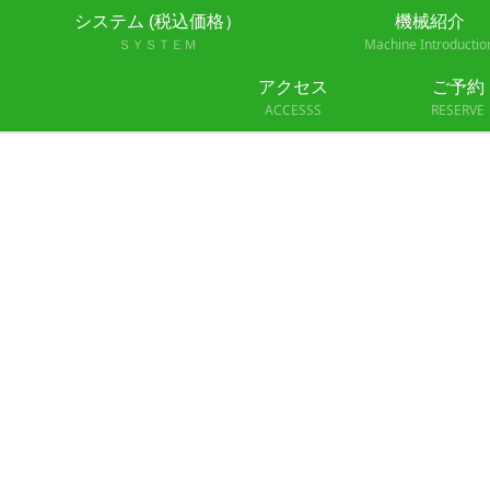
システム (税込価格）
機械紹介
ＳＹＳＴＥＭ
Machine Introductio
01a2c
アクセス
ご予約
ACCESSS
RESERVE