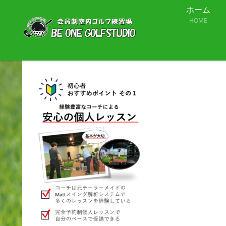
ホーム
HOME
e4427f4c49319d3efb76e361f07