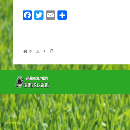
F
T
E
共
a
wi
m
有
c
tt
ail
e
er
b
ホーム
o
o
k