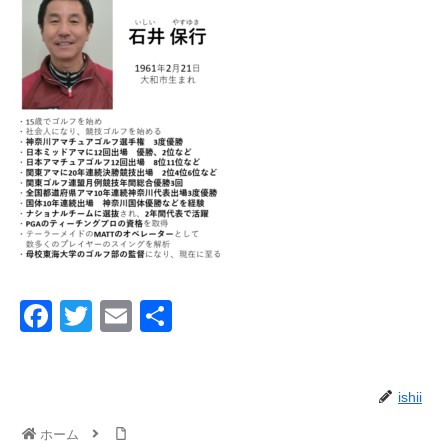
F
T
E
共
a
wi
m
有
c
tt
ail
ishii
e
er
b
ホーム