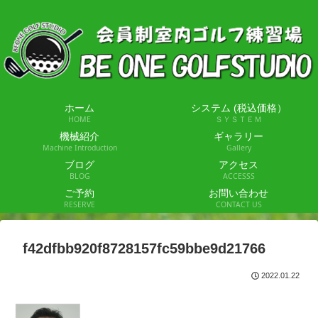
ホーム
システム (税込価格）
HOME
ＳＹＳＴＥＭ
機械紹介
ギャラリー
Machine Introduction
Gallery
ブログ
アクセス
BLOG
ACCESSS
ご予約
お問い合わせ
RESERVE
CONTACT US
f42dfbb920f8728157fc59bbe9d21766
2022.01.22