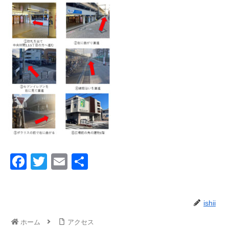
F
T
E
共
a
wi
m
有
c
tt
ail
ishii
e
er
b
ホーム
アクセス