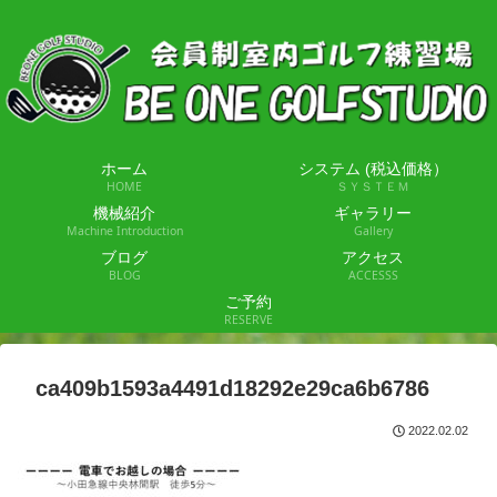
ホーム
システム (税込価格）
HOME
ＳＹＳＴＥＭ
機械紹介
ギャラリー
Machine Introduction
Gallery
ブログ
アクセス
BLOG
ACCESSS
ご予約
RESERVE
ca409b1593a4491d18292e29ca6b6786
2022.02.02