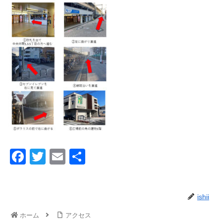
F
T
E
共
a
wi
m
有
c
tt
ail
ishii
e
er
b
ホーム
アクセス