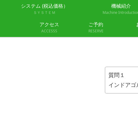
システム (税込価格）
機械紹介
ＳＹＳＴＥＭ
Machine Introductio
アクセス
ご予約
ACCESSS
RESERVE
質問１
インドアゴ