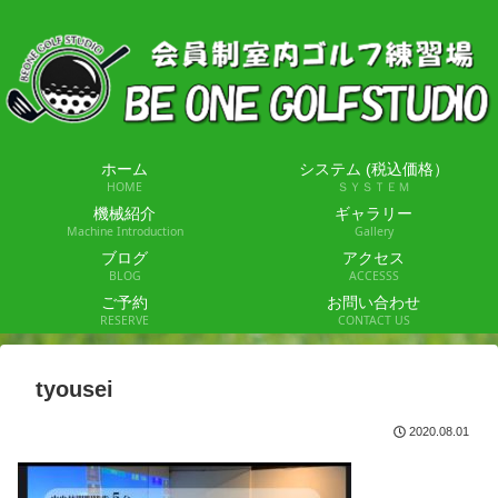
ホーム
システム (税込価格）
HOME
ＳＹＳＴＥＭ
機械紹介
ギャラリー
Machine Introduction
Gallery
ブログ
アクセス
BLOG
ACCESSS
ご予約
お問い合わせ
RESERVE
CONTACT US
tyousei
2020.08.01