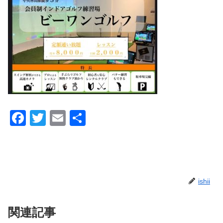
F
T
E
共
a
wi
m
有
c
tt
ail
e
er
b
ishii
o
o
関連記事