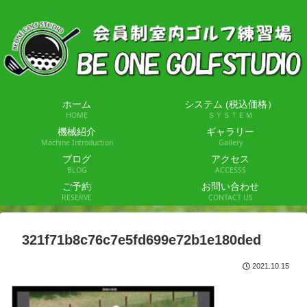
ホーム
システム (税込価格）
HOME
ＳＹＳＴＥＭ
機械紹介
ギャラリー
Machine Introduction
Gallery
ブログ
アクセス
BLOG
ACCESSS
ご予約
お問い合わせ
RESERVE
CONTACT US
321f71b8c76c7e5fd699e72b1e180ded
2021.10.15