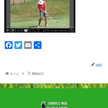
F
T
E
共
a
wi
m
有
c
tt
ail
ishii
e
er
b
ホーム
機械紹介
o
o
k